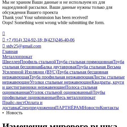
Мы не храним Ваши данные и не используем их для
надоедливой рассылки. Ваши данные нужны только для
обсуждения Вашего проекта
Thank you! Your submission has been received!
Oops! Something went wrong while submitting the form.


+7 (914) 324-92-18; 8(423)246-40-06

stdv25@gmail.com
Главная
Металлопрокат
Швеллер
Профиль стальной
Труба стальная прямошовная
Труба
стальная бесшовная
Балка двутавровая
Труба стальная Весьма
Усиленной Изоляции (ВУС)
Труба стальная бесшовная
нержавеющая
Труба профильная нержавеющая
Листы стальные
нержавеющие
Уголки стальные нержавеющие
Квадраты, круги
и шестигранники нержавеющие
Полоса стальная
оцинкованная
Уголок стальной оцинкованный
Трубы
профильные оцинкованные
Весь металлопрокат
Прайс-лист
Оплата и
доставка
Спецпредложения
ПАРТНЁРАМ
Новости
Контакты
•
Новость
Изменения мирового рынка